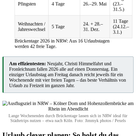
Pfingsten
4 Tage
26.–29. Mai
(23.–
31.5.)
11 Tage
Weihnachten /
24. + 28.–
5 Tage
(24.12.–
Jahreswechsel
31. Dez.
3.1.)
Brückentage 2026 in NRW: Aus 16 Urlaubstagen
werden 42 freie Tage.
Am effizientesten:
Neujahr, Christi Himmelfahrt und
Fronleichnam fallen 2026 alle auf einen Donnerstag. Ein
einziger Urlaubstag am Freitag danach reicht jeweils für ein
Wochenende mit vier freien Tagen – das beste Verhältnis von
Urlaub zu Freizeit im ganzen Jahr.
Lange Wochenenden durch Brückentage lassen sich in NRW ideal für
Städtetrips nutzen – etwa nach Köln. Foto: Jimmyk photos / Pexels
Urlaub clever planen: So holst du das