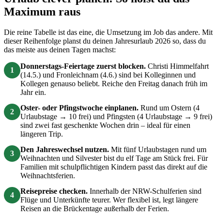
Maximum raus
Die reine Tabelle ist das eine, die Umsetzung im Job das andere. Mit
dieser Reihenfolge planst du deinen Jahresurlaub 2026 so, dass du
das meiste aus deinen Tagen machst:
Donnerstags-Feiertage zuerst blocken.
Christi Himmelfahrt
1
(14.5.) und Fronleichnam (4.6.) sind bei Kolleginnen und
Kollegen genauso beliebt. Reiche den Freitag danach früh im
Jahr ein.
Oster- oder Pfingstwoche einplanen.
Rund um Ostern (4
2
Urlaubstage → 10 frei) und Pfingsten (4 Urlaubstage → 9 frei)
sind zwei fast geschenkte Wochen drin – ideal für einen
längeren Trip.
Den Jahreswechsel nutzen.
Mit fünf Urlaubstagen rund um
3
Weihnachten und Silvester bist du elf Tage am Stück frei. Für
Familien mit schulpflichtigen Kindern passt das direkt auf die
Weihnachtsferien.
Reisepreise checken.
Innerhalb der NRW-Schulferien sind
4
Flüge und Unterkünfte teurer. Wer flexibel ist, legt längere
Reisen an die Brückentage außerhalb der Ferien.