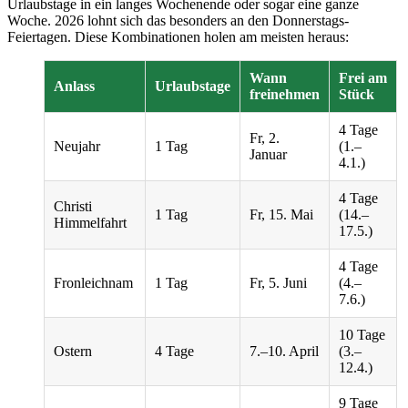
Urlaubstage in ein langes Wochenende oder sogar eine ganze
Woche. 2026 lohnt sich das besonders an den Donnerstags-
Feiertagen. Diese Kombinationen holen am meisten heraus:
Wann
Frei am
Anlass
Urlaubstage
freinehmen
Stück
4 Tage
Fr, 2.
Neujahr
1 Tag
(1.–
Januar
4.1.)
4 Tage
Christi
1 Tag
Fr, 15. Mai
(14.–
Himmelfahrt
17.5.)
4 Tage
Fronleichnam
1 Tag
Fr, 5. Juni
(4.–
7.6.)
10 Tage
Ostern
4 Tage
7.–10. April
(3.–
12.4.)
9 Tage