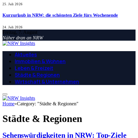
25. Juli 2026
Kurzurlaub in NRW: die schönsten Ziele fürs Wochenende
24. Juli 2026
Freitag, 7. August
Näher dran an NRW
Aktuelles
Immobilien & Wohnen
Leben & Freizeit
Städte & Regionen
Wirtschaft & Unternehmen
Home
»
Category: "Städte & Regionen"
Städte & Regionen
Sehenswürdigkeiten in NRW: Top-Ziele